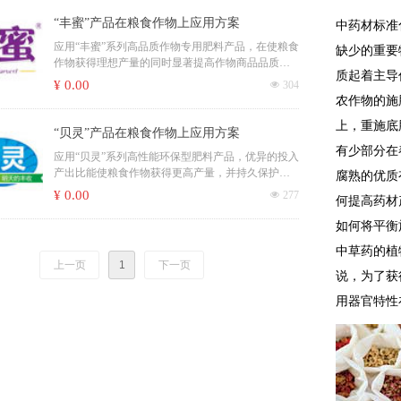
“丰蜜”产品在粮食作物上应用方案
中药材标准
应用“丰蜜”系列高品质作物专用肥料产品，在使粮食
缺少的重要
作物获得理想产量的同时显著提高作物商品品质，
质起着主导
特别适合绿色精品农业种植使用。
¥ 0.00
넶
304
农作物的施
上，重施底
“贝灵”产品在粮食作物上应用方案
有少部分在
应用“贝灵”系列高性能环保型肥料产品，优异的投入
产出比能使粮食作物获得更高产量，并持久保护土
腐熟的优质
壤地力。
¥ 0.00
넶
277
何提高药材
如何将平衡
中草药的植
上一页
1
下一页
说，为了获
用器官特性