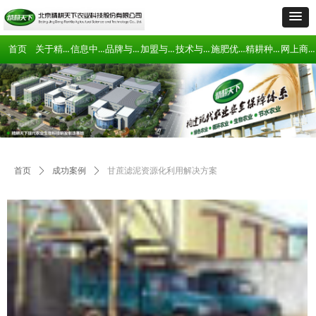
关于精耕天下
信息中心
品牌与产品
加盟与合作
技术与项目合作
施肥优化技术
精耕种植俱乐部
网上商城
首页
首页
ꄲ
成功案例
ꄲ
甘蔗滤泥资源化利用解决方案