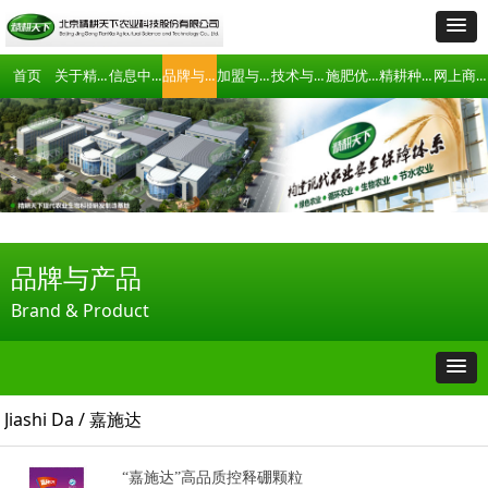
关于精耕天下
信息中心
品牌与产品
加盟与合作
技术与项目合作
施肥优化技术
精耕种植俱乐部
网上商城
首页
品牌与产品
Brand & Product
Jiashi Da / 嘉施达
“嘉施达”高品质控释硼颗粒