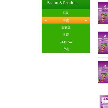
Brand & Product
贝灵
丰蜜
嘉施达
微盛
CLIMAX
湾流