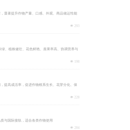
甜，显著提升作物产量、口感、外观、商品储运性能
넶
293
浓绿、植株健壮、花色鲜艳、座果率高、协调营养与
넶
198
期，提高成活率，促进作物根系生长、花芽分化、保
넶
228
品质与国际接轨，适合各类作物使用
넶
284